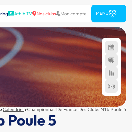
 Mag
Athlé TV
Nos clubs
Mon compte
MENU
>
Calendrier
>
Championnat De France Des Clubs N1b Poule 5
 Poule 5