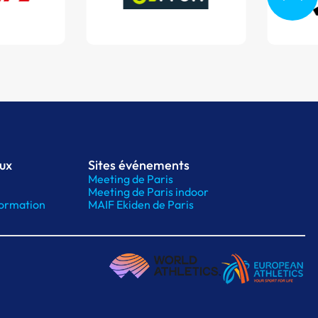
aux
Sites événements
Meeting de Paris
Meeting de Paris indoor
ormation
MAIF Ekiden de Paris