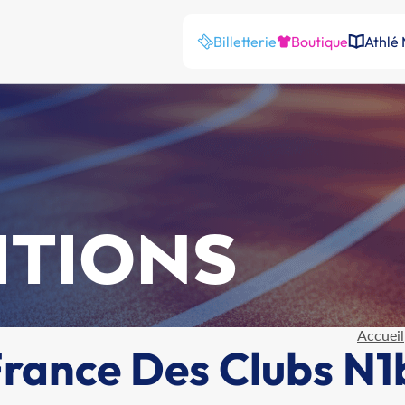
Billetterie
Boutique
Athlé
ITIONS
Accueil
ance Des Clubs N1b