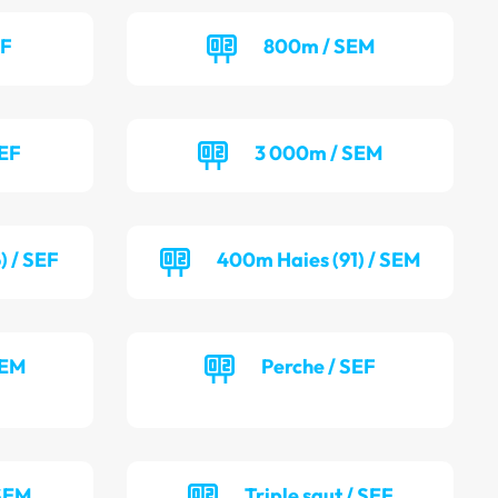
EF
800m / SEM
SEF
3 000m / SEM
) / SEF
400m Haies (91) / SEM
SEM
Perche / SEF
 SEM
Triple saut / SEF