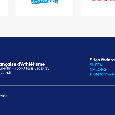
Sites fédér
ançaise d'Athlétisme
SI-FFA
ubertin - 75640 Paris Cedex 13
CALORG
athle.fr
Plateforme F
rvés