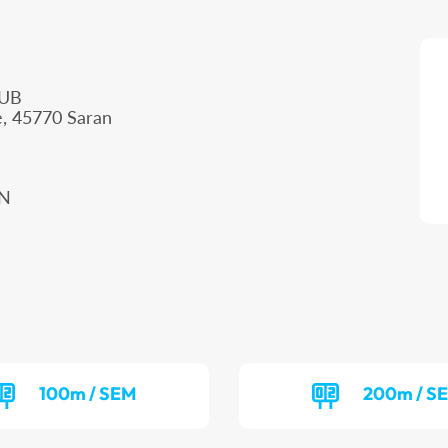
LUB
e, 45770 Saran
AN
100m / SEM
200m / S