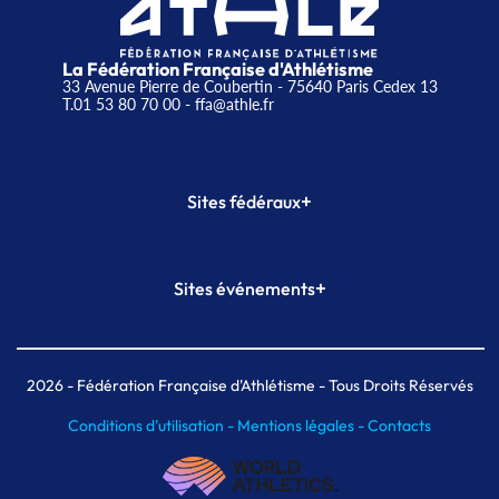
La Fédération Française d'Athlétisme
33 Avenue Pierre de Coubertin - 75640 Paris Cedex 13
T.01 53 80 70 00
- ffa@athle.fr
+
Sites fédéraux
SI-FFA
CALORG
+
Sites événements
Plateforme Formation
Meeting de Paris
Meeting de Paris indoor
MAIF Ekiden de Paris
2026
- Fédération Française d'Athlétisme - Tous Droits Réservés
Conditions d'utilisation -
Mentions légales -
Contacts