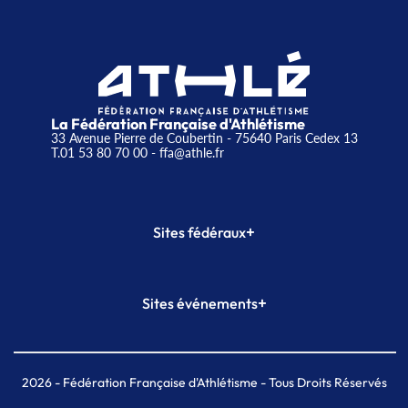
La Fédération Française d'Athlétisme
33 Avenue Pierre de Coubertin - 75640 Paris Cedex 13
T.01 53 80 70 00
- ffa@athle.fr
+
Sites fédéraux
SI-FFA
CALORG
+
Sites événements
Plateforme Formation
Meeting de Paris
Meeting de Paris indoor
MAIF Ekiden de Paris
2026
- Fédération Française d'Athlétisme - Tous Droits Réservés