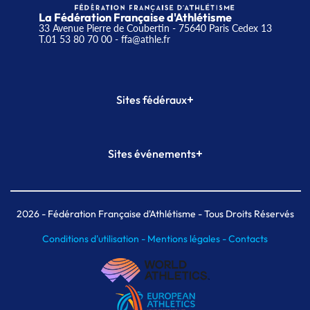
La Fédération Française d'Athlétisme
33 Avenue Pierre de Coubertin - 75640 Paris Cedex 13
T.01 53 80 70 00
- ffa@athle.fr
+
Sites fédéraux
SI-FFA
CALORG
+
Sites événements
Plateforme Formation
Meeting de Paris
Meeting de Paris indoor
MAIF Ekiden de Paris
2026
- Fédération Française d'Athlétisme - Tous Droits Réservés
Conditions d'utilisation -
Mentions légales -
Contacts