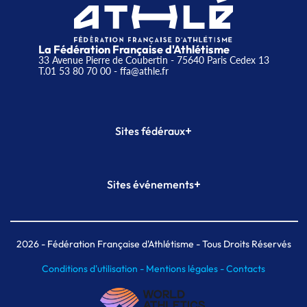
La Fédération Française d'Athlétisme
33 Avenue Pierre de Coubertin - 75640 Paris Cedex 13
T.01 53 80 70 00
- ffa@athle.fr
+
Sites fédéraux
SI-FFA
CALORG
+
Sites événements
Plateforme Formation
Meeting de Paris
Meeting de Paris indoor
MAIF Ekiden de Paris
2026
- Fédération Française d'Athlétisme - Tous Droits Réservés
Conditions d'utilisation -
Mentions légales -
Contacts