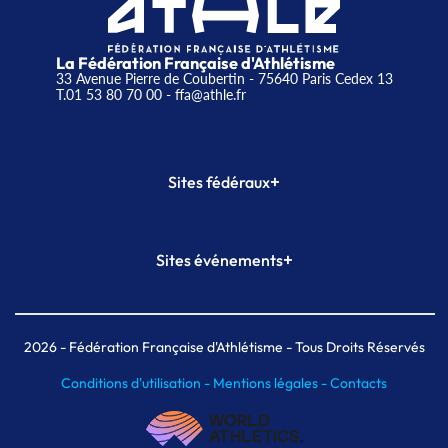
La Fédération Française d'Athlétisme
33 Avenue Pierre de Coubertin - 75640 Paris Cedex 13
T.01 53 80 70 00
- ffa@athle.fr
+
Sites fédéraux
SI-FFA
CALORG
+
Sites événements
Plateforme Formation
Meeting de Paris
Meeting de Paris indoor
MAIF Ekiden de Paris
2026
- Fédération Française d'Athlétisme - Tous Droits Réservés
Conditions d'utilisation -
Mentions légales -
Contacts