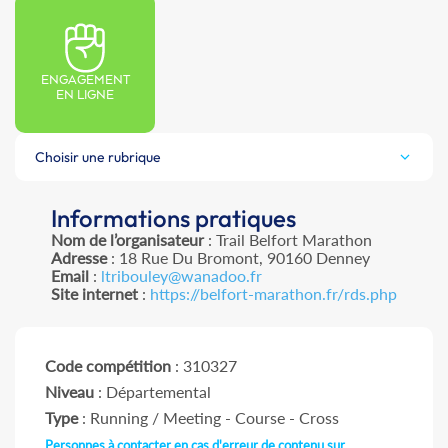
ENGAGEMENT
EN LIGNE
Choisir une rubrique
Informations pratiques
Nom de l’organisateur
: Trail Belfort Marathon
Adresse
: 18 Rue Du Bromont, 90160 Denney
Email
:
ltribouley@wanadoo.fr
Site internet
:
https://belfort-marathon.fr/rds.php
Code compétition
: 310327
Niveau
: Départemental
Type
: Running / Meeting - Course - Cross
Personnes à contacter en cas d'erreur de contenu sur