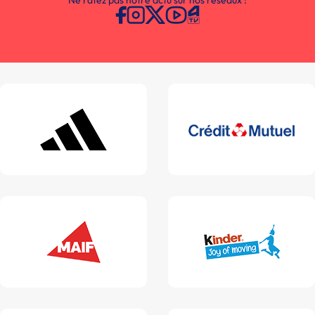
Ne ratez pas notre actu sur nos réseaux :