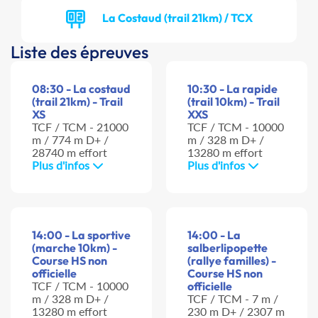
La Costaud (trail 21km) / TCX
Liste des épreuves
08:30 - La costaud
10:30 - La rapide
(trail 21km) - Trail
(trail 10km) - Trail
XS
XXS
TCF / TCM - 21000
TCF / TCM - 10000
m / 774 m D+ /
m / 328 m D+ /
28740 m effort
13280 m effort
Plus d'infos
Plus d'infos
14:00 - La sportive
14:00 - La
(marche 10km) -
salberlipopette
Course HS non
(rallye familles) -
officielle
Course HS non
TCF / TCM - 10000
officielle
m / 328 m D+ /
TCF / TCM - 7 m /
13280 m effort
230 m D+ / 2307 m