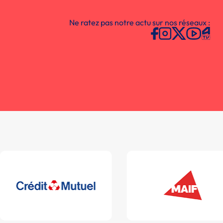
Ne ratez pas notre actu sur nos réseaux :