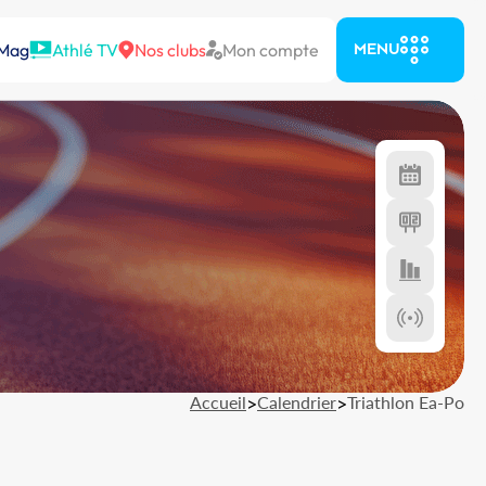
 Mag
Athlé TV
Nos clubs
Mon compte
MENU
Accueil
>
Calendrier
>
Triathlon Ea-Po