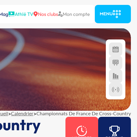
 Mag
Athlé TV
Nos clubs
Mon compte
MENU
ueil
>
Calendrier
>
Championnats De France De Cross-Country
ountry