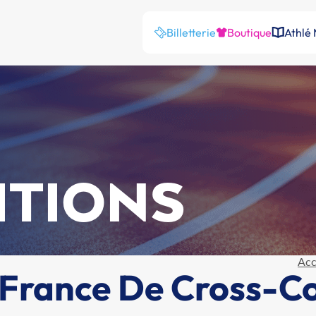
Billetterie
Boutique
Athlé
ITIONS
Acc
France De Cross-C