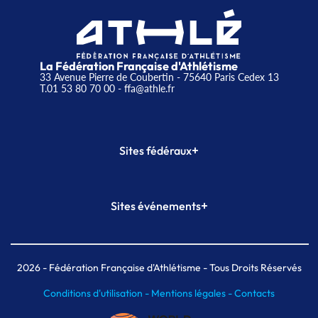
La Fédération Française d'Athlétisme
33 Avenue Pierre de Coubertin - 75640 Paris Cedex 13
T.01 53 80 70 00
- ffa@athle.fr
+
Sites fédéraux
SI-FFA
CALORG
+
Sites événements
Plateforme Formation
Meeting de Paris
Meeting de Paris indoor
MAIF Ekiden de Paris
2026
- Fédération Française d'Athlétisme - Tous Droits Réservés
Conditions d'utilisation -
Mentions légales -
Contacts