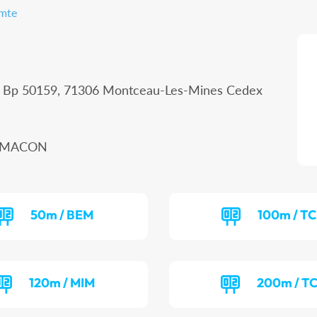
omte
 - Bp 50159, 71306 Montceau-Les-Mines Cedex
00 MACON
50m / BEM
100m / T
120m / MIM
200m / T