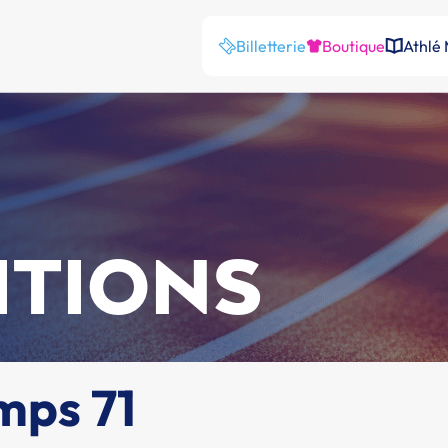
Billetterie
Boutique
Athlé
ITIONS
mps 71