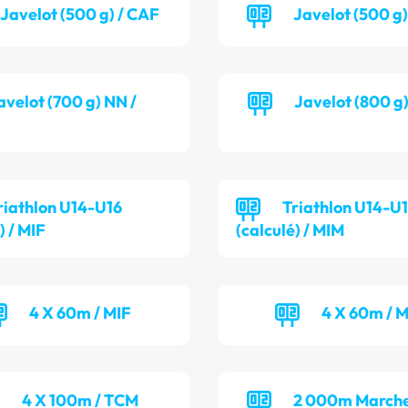
Javelot (500 g) / CAF
Javelot (500 g
avelot (700 g) NN /
Javelot (800 g
riathlon U14-U16
Triathlon U14-U
) / MIF
(calculé) / MIM
4 X 60m / MIF
4 X 60m / 
4 X 100m / TCM
2 000m Marche