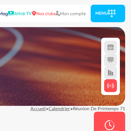
 Mag
Athlé TV
Nos clubs
Mon compte
MENU
Accueil
>
Calendrier
>
Réunion De Printemps 71