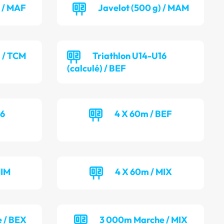
) / MAF
Javelot (500 g) / MAM
) / TCM
Triathlon U14-U16
(calculé) / BEF
16
4 X 60m / BEF
MIM
4 X 60m / MIX
 / BEX
3 000m Marche / MIX