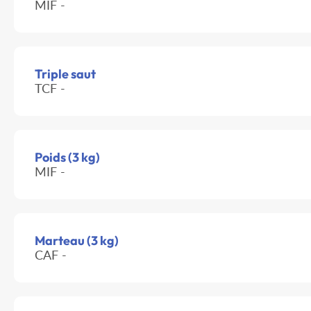
MIF -
Triple saut
TCF -
Poids (3 kg)
MIF -
Marteau (3 kg)
CAF -