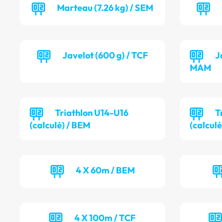
Marteau (7.26 kg) / SEM
Javelot (600 g) / TCF
J
MAM
Triathlon U14-U16
T
(calculé) / BEM
(calculé
4 X 60m / BEM
4 X 100m / TCF