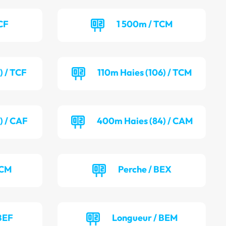
CF
1 500m / TCM
) / TCF
110m Haies (106) / TCM
) / CAF
400m Haies (84) / CAM
TCM
Perche / BEX
BEF
Longueur / BEM