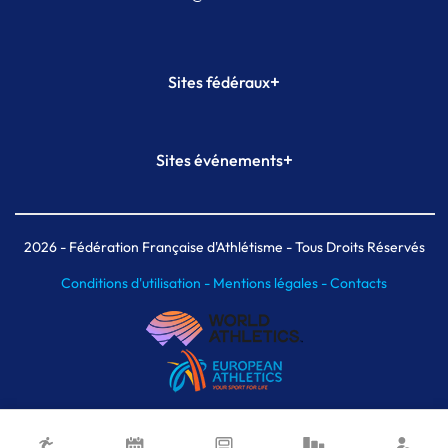
+
Sites fédéraux
SI-FFA
CALORG
+
Sites événements
Plateforme Formation
Meeting de Paris
Meeting de Paris indoor
MAIF Ekiden de Paris
2026
- Fédération Française d'Athlétisme - Tous Droits Réservés
Conditions d'utilisation -
Mentions légales -
Contacts