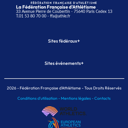
La Fédération Française d'Athlétisme
33 Avenue Pierre de Coubertin - 75640 Paris Cedex 13
T.01 53 80 70 00
- ffa@athle.fr
+
Sites fédéraux
SI-FFA
CALORG
+
Sites événements
Plateforme Formation
Meeting de Paris
Meeting de Paris indoor
MAIF Ekiden de Paris
2026
- Fédération Française d'Athlétisme - Tous Droits Réservés
Conditions d'utilisation -
Mentions légales -
Contacts