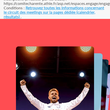
https://comitecharente.athle.fr/asp.net/espaces.engage/engag
Conditions :
Retrouvez toutes les informations concernant
le circuit des meetings sur la pages dédiée (calendrier,
résultats)
.