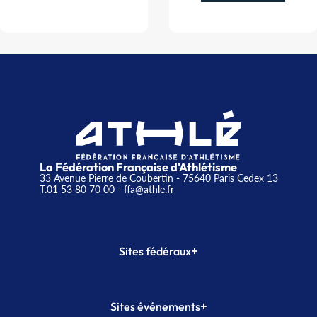
La Fédération Française d'Athlétisme
33 Avenue Pierre de Coubertin - 75640 Paris Cedex 13
T.01 53 80 70 00
- ffa@athle.fr
+
Sites fédéraux
SI-FFA
CALORG
+
Sites événements
Plateforme Formation