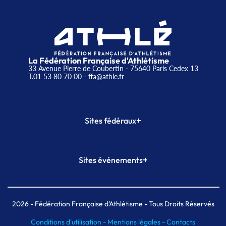
La Fédération Française d'Athlétisme
33 Avenue Pierre de Coubertin - 75640 Paris Cedex 13
T.01 53 80 70 00
- ffa@athle.fr
+
Sites fédéraux
SI-FFA
CALORG
+
Sites événements
Plateforme Formation
Meeting de Paris
Meeting de Paris indoor
MAIF Ekiden de Paris
2026
- Fédération Française d'Athlétisme - Tous Droits Réservés
Conditions d'utilisation -
Mentions légales -
Contacts