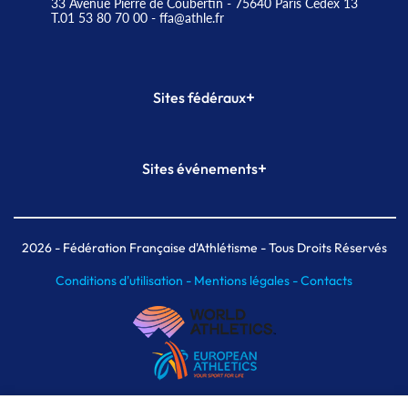
33 Avenue Pierre de Coubertin - 75640 Paris Cedex 13
T.01 53 80 70 00
- ffa@athle.fr
+
Sites fédéraux
SI-FFA
CALORG
+
Sites événements
Plateforme Formation
Meeting de Paris
Meeting de Paris indoor
MAIF Ekiden de Paris
2026
- Fédération Française d'Athlétisme - Tous Droits Réservés
Conditions d'utilisation -
Mentions légales -
Contacts