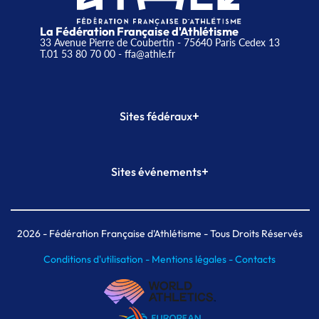
La Fédération Française d'Athlétisme
33 Avenue Pierre de Coubertin - 75640 Paris Cedex 13
T.01 53 80 70 00
- ffa@athle.fr
+
Sites fédéraux
SI-FFA
CALORG
+
Sites événements
Plateforme Formation
Meeting de Paris
Meeting de Paris indoor
MAIF Ekiden de Paris
2026
- Fédération Française d'Athlétisme - Tous Droits Réservés
Conditions d'utilisation -
Mentions légales -
Contacts