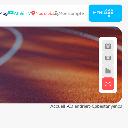
 Mag
Athlé TV
Nos clubs
Mon compte
MENU
Accueil
>
Calendrier
>
Cabestanyenca