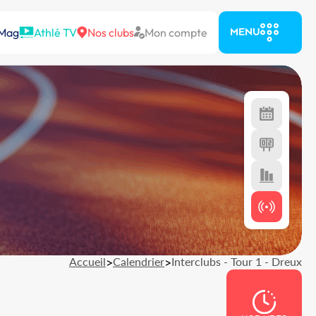
 Mag
Athlé TV
Nos clubs
Mon compte
MENU
Accueil
>
Calendrier
>
Interclubs - Tour 1 - Dreux