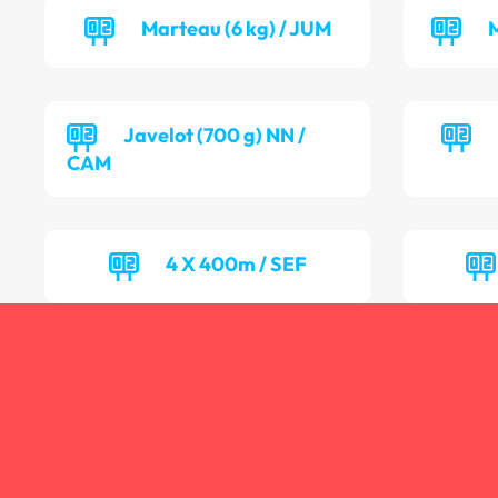
Marteau (6 kg) / JUM
M
Javelot (700 g) NN /
CAM
4 X 400m / SEF