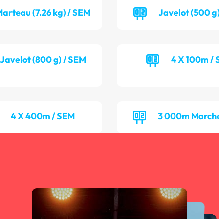
arteau (7.26 kg) / SEM
Javelot (500 g
Javelot (800 g) / SEM
4 X 100m / 
4 X 400m / SEM
3 000m Marche