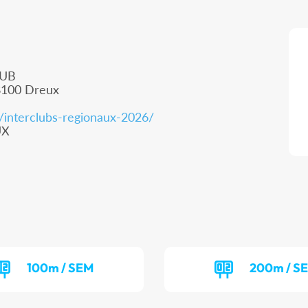
LUB
28100 Dreux
m/interclubs-regionaux-2026/
UX
100m / SEM
200m / S