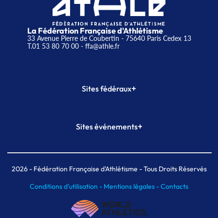
La Fédération Française d'Athlétisme
33 Avenue Pierre de Coubertin - 75640 Paris Cedex 13
T.01 53 80 70 00
- ffa@athle.fr
+
Sites fédéraux
SI-FFA
CALORG
+
Sites événements
Plateforme Formation
Meeting de Paris
Meeting de Paris indoor
MAIF Ekiden de Paris
2026
- Fédération Française d'Athlétisme - Tous Droits Réservés
Conditions d'utilisation -
Mentions légales -
Contacts