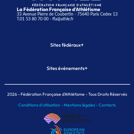
La Fédération Française d'Athlétisme
33 Avenue Pierre de Coubertin - 75640 Paris Cedex 13
T.01 53 80 70 00
- ffa@athle.fr
+
Sites fédéraux
SI-FFA
CALORG
+
Sites événements
Plateforme Formation
Meeting de Paris
Meeting de Paris indoor
MAIF Ekiden de Paris
2026
- Fédération Française d'Athlétisme - Tous Droits Réservés
Conditions d'utilisation -
Mentions légales -
Contacts