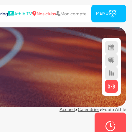
 Mag
Athlé TV
Nos clubs
Mon compte
MENU
Accueil
>
Calendrier
>
Equip Athlé