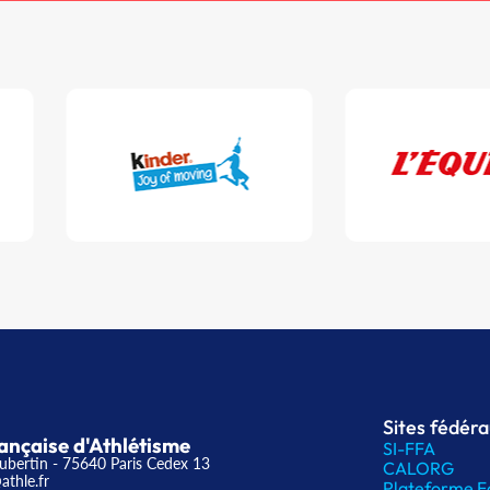
Sites fédér
ançaise d'Athlétisme
SI-FFA
ubertin - 75640 Paris Cedex 13
CALORG
athle.fr
Plateforme F