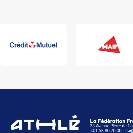
La Fédération Fr
33 Avenue Pierre de Co
T.01 53 80 70 00
- ffa@