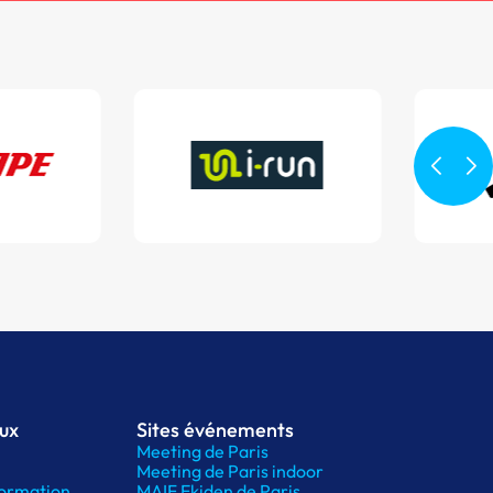
aux
Sites événements
Meeting de Paris
Meeting de Paris indoor
ormation
MAIF Ekiden de Paris