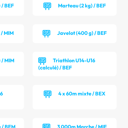
 / BEF
Marteau (2 kg) / BEF
 / MIM
Javelot (400 g) / BEF
) / MIM
Triathlon U14-U16
(calculé) / BEF
16
4 x 60m mixte / BEX
 / BEM
3 000m Marche / MIF