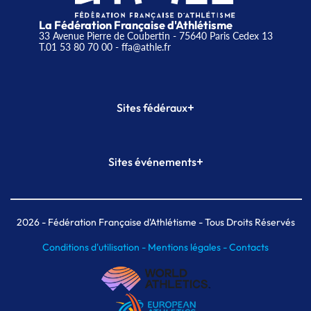
La Fédération Française d'Athlétisme
33 Avenue Pierre de Coubertin - 75640 Paris Cedex 13
T.01 53 80 70 00
- ffa@athle.fr
+
Sites fédéraux
SI-FFA
CALORG
+
Sites événements
Plateforme Formation
Meeting de Paris
Meeting de Paris indoor
MAIF Ekiden de Paris
2026
- Fédération Française d'Athlétisme - Tous Droits Réservés
Conditions d'utilisation -
Mentions légales -
Contacts