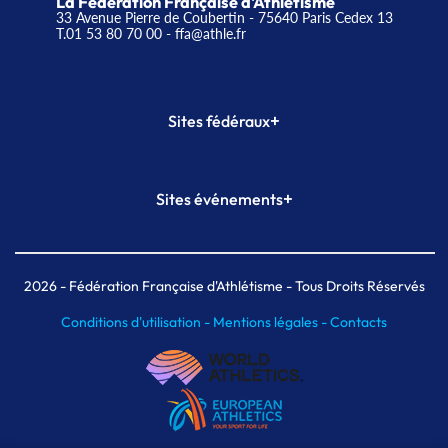
La Fédération Française d'Athlétisme
33 Avenue Pierre de Coubertin - 75640 Paris Cedex 13
T.01 53 80 70 00
- ffa@athle.fr
+
Sites fédéraux
SI-FFA
CALORG
+
Sites événements
Plateforme Formation
Meeting de Paris
Meeting de Paris indoor
MAIF Ekiden de Paris
2026
- Fédération Française d'Athlétisme - Tous Droits Réservés
Conditions d'utilisation -
Mentions légales -
Contacts