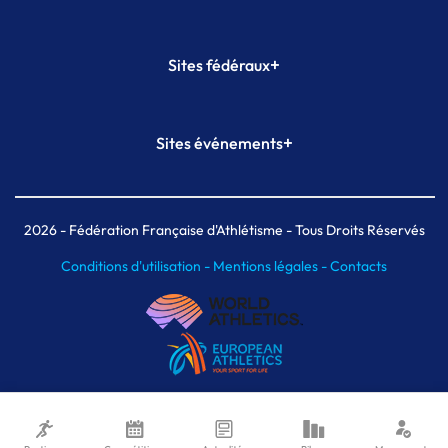
+
Sites fédéraux
SI-FFA
CALORG
+
Sites événements
Plateforme Formation
Meeting de Paris
Meeting de Paris indoor
MAIF Ekiden de Paris
2026
- Fédération Française d'Athlétisme - Tous Droits Réservés
Conditions d'utilisation -
Mentions légales -
Contacts