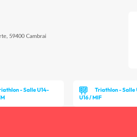
erte, 59400 Cambrai
riathlon - Salle U14-
Triathlon - Salle
EM
U16 / MIF