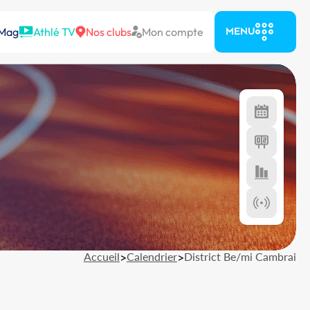
 Mag
Athlé TV
Nos clubs
Mon compte
MENU
Accueil
>
Calendrier
>
District Be/mi Cambrai