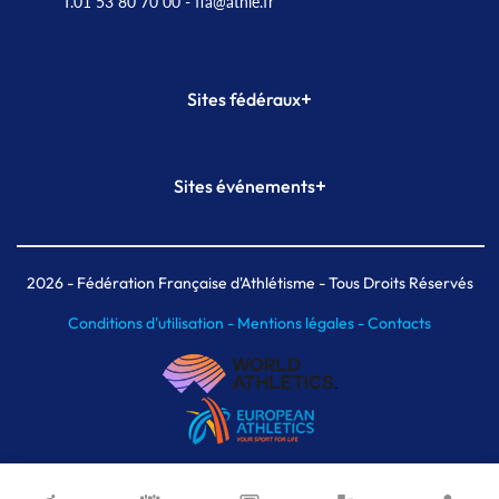
T.01 53 80 70 00
- ffa@athle.fr
+
Sites fédéraux
SI-FFA
CALORG
+
Sites événements
Plateforme Formation
Meeting de Paris
Meeting de Paris indoor
MAIF Ekiden de Paris
2026
- Fédération Française d'Athlétisme - Tous Droits Réservés
Conditions d'utilisation -
Mentions légales -
Contacts