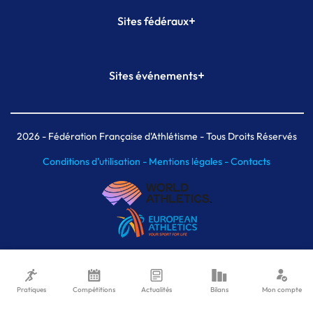
+
Sites fédéraux
SI-FFA
CALORG
+
Sites événements
Plateforme Formation
Meeting de Paris
Meeting de Paris indoor
MAIF Ekiden de Paris
2026
- Fédération Française d'Athlétisme - Tous Droits Réservés
Conditions d'utilisation -
Mentions légales -
Contacts
Pratiques
Compétitions
Actualités
Bilans
Mon compte