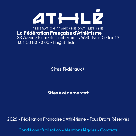
La Fédération Française d'Athlétisme
33 Avenue Pierre de Coubertin - 75640 Paris Cedex 13
T.01 53 80 70 00
- ffa@athle.fr
+
Sites fédéraux
SI-FFA
CALORG
+
Sites événements
Plateforme Formation
Meeting de Paris
Meeting de Paris indoor
MAIF Ekiden de Paris
2026
- Fédération Française d'Athlétisme - Tous Droits Réservés
Conditions d'utilisation -
Mentions légales -
Contacts