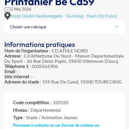
Printanier Be Cd59
3 Mai 2026
Stade Charles Vandeveegaete - Tourcoing - Hauts De France
Choisir une rubrique
Informations pratiques
Nom de l’organisateur
: CD ATHLE NORD
Adresse
: Cd Athletisme Du Nord - Maison Departementale
Du Sport - 26 Rue Denis Papin, 59650 Villeneuve D'ascq
Téléphone 1
: 0320561906
Email
: -
Site internet
: -
Adresse du stade
: 559 Rue De Gand, 59200 TOURCOING
Code compétition
: 320520
Niveau
: Départemental
Type
: Stade / Animation Jeunes
Personnes à contacter en cas d'erreur de contenu sur