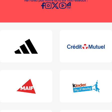
Ne ratez pas notre actu sur nos réseaux :