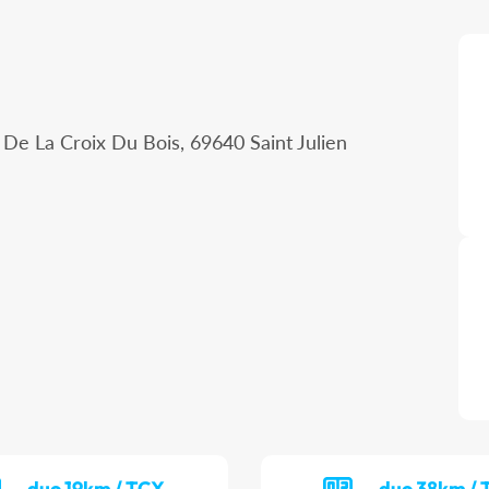
De La Croix Du Bois, 69640 Saint Julien
duo 19km / TCX
duo 38km /