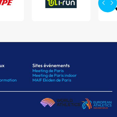
aux
Sites événements
Meeting de Paris
Meeting de Paris indoor
ormation
MAIF Ekiden de Paris