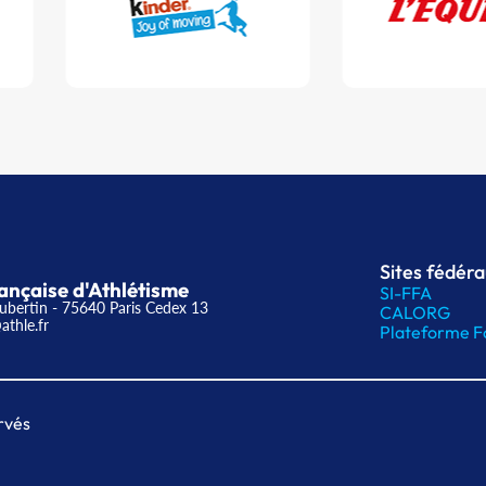
Sites fédér
ançaise d'Athlétisme
SI-FFA
ubertin - 75640 Paris Cedex 13
CALORG
athle.fr
Plateforme F
rvés