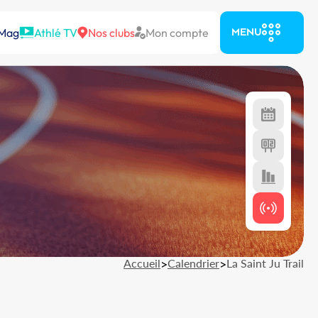
 Mag
Athlé TV
Nos clubs
Mon compte
MENU
Accueil
>
Calendrier
>
La Saint Ju Trail