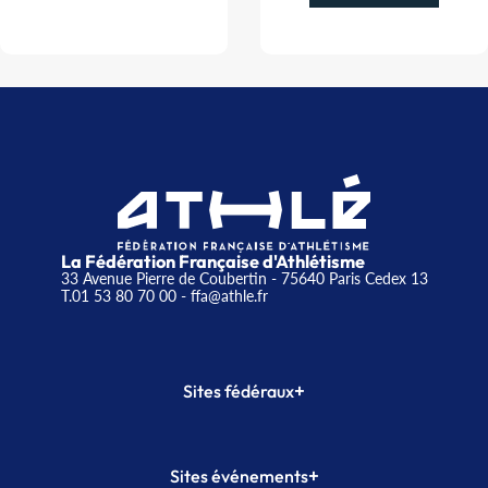
La Fédération Française d'Athlétisme
33 Avenue Pierre de Coubertin - 75640 Paris Cedex 13
T.01 53 80 70 00
- ffa@athle.fr
+
Sites fédéraux
SI-FFA
CALORG
+
Sites événements
Plateforme Formation