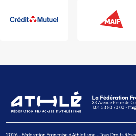
La Fédération Fr
33 Avenue Pierre de Co
T.01 53 80 70 00
- ffa@
2026
- Fédération Française d'Athlétisme - Tous Droits Rése