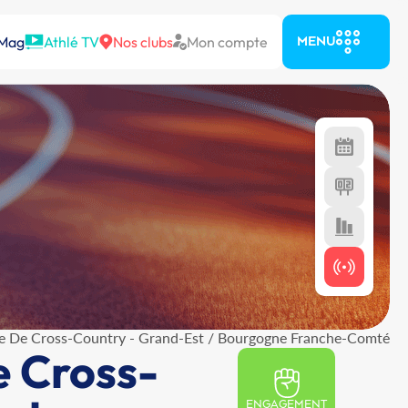
 Mag
Athlé TV
Nos clubs
Mon compte
MENU
e De Cross-Country - Grand-Est / Bourgogne Franche-Comté
e Cross-
ENGAGEMENT