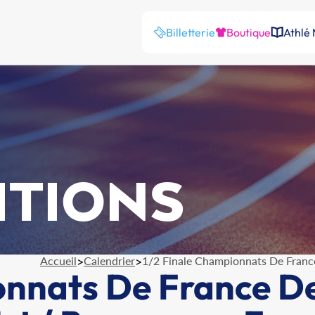
Billetterie
Boutique
Athlé
ITIONS
Accueil
>
Calendrier
>
1/2 Finale Championnats De Franc
onnats De France D