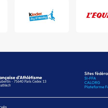
Sites fédér
ançaise d'Athlétisme
SI-FFA
ubertin - 75640 Paris Cedex 13
CALORG
athle.fr
Plateforme F
rvés