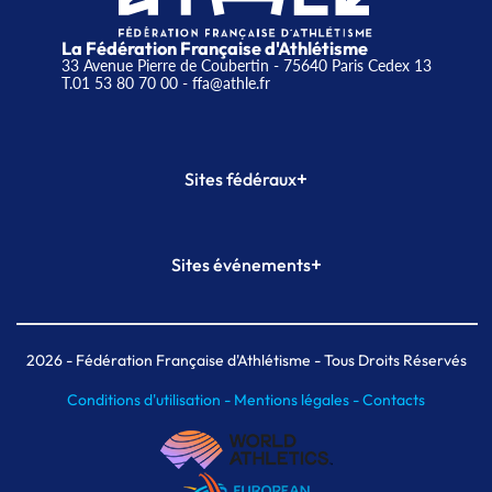
La Fédération Française d'Athlétisme
33 Avenue Pierre de Coubertin - 75640 Paris Cedex 13
T.01 53 80 70 00
- ffa@athle.fr
+
Sites fédéraux
SI-FFA
CALORG
+
Sites événements
Plateforme Formation
Meeting de Paris
Meeting de Paris indoor
MAIF Ekiden de Paris
2026
- Fédération Française d'Athlétisme - Tous Droits Réservés
Conditions d'utilisation -
Mentions légales -
Contacts