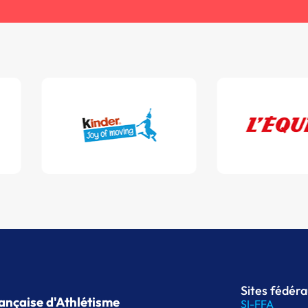
Sites fédér
ançaise d'Athlétisme
SI-FFA