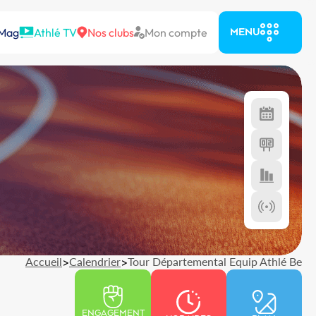
 Mag
Athlé TV
Nos clubs
Mon compte
MENU
Accueil
>
Calendrier
>
Tour Départemental Equip Athlé Be
ENGAGEMENT