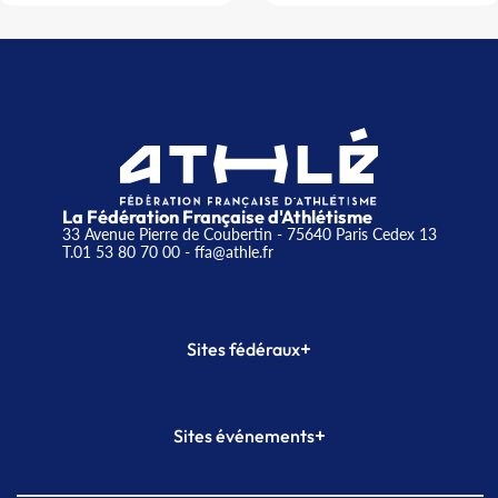
La Fédération Française d'Athlétisme
33 Avenue Pierre de Coubertin - 75640 Paris Cedex 13
T.01 53 80 70 00
- ffa@athle.fr
+
Sites fédéraux
SI-FFA
CALORG
+
Sites événements
Plateforme Formation
Meeting de Paris