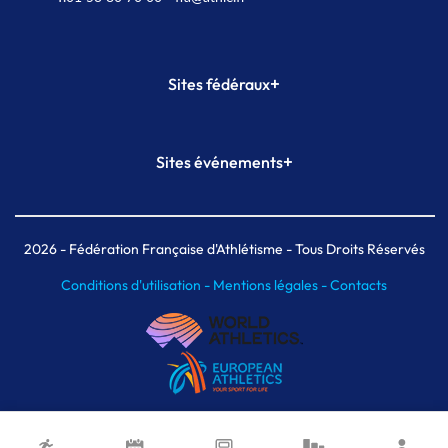
+
Sites fédéraux
SI-FFA
CALORG
+
Sites événements
Plateforme Formation
Meeting de Paris
Meeting de Paris indoor
MAIF Ekiden de Paris
2026
- Fédération Française d'Athlétisme - Tous Droits Réservés
Conditions d'utilisation -
Mentions légales -
Contacts