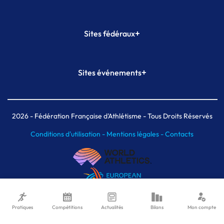
+
Sites fédéraux
SI-FFA
CALORG
+
Sites événements
Plateforme Formation
Meeting de Paris
Meeting de Paris indoor
MAIF Ekiden de Paris
2026
- Fédération Française d'Athlétisme - Tous Droits Réservés
Conditions d'utilisation -
Mentions légales -
Contacts
Pratiques
Compétitions
Actualités
Bilans
Mon compte