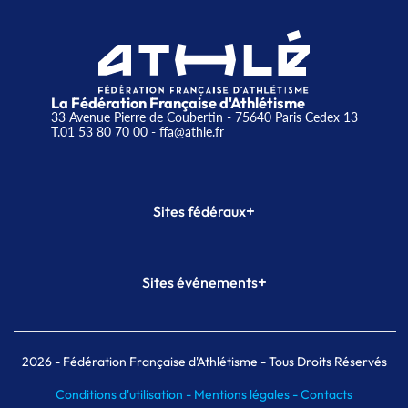
La Fédération Française d'Athlétisme
33 Avenue Pierre de Coubertin - 75640 Paris Cedex 13
T.01 53 80 70 00
- ffa@athle.fr
+
Sites fédéraux
SI-FFA
CALORG
+
Sites événements
Plateforme Formation
Meeting de Paris
Meeting de Paris indoor
MAIF Ekiden de Paris
2026
- Fédération Française d'Athlétisme - Tous Droits Réservés
Conditions d'utilisation -
Mentions légales -
Contacts