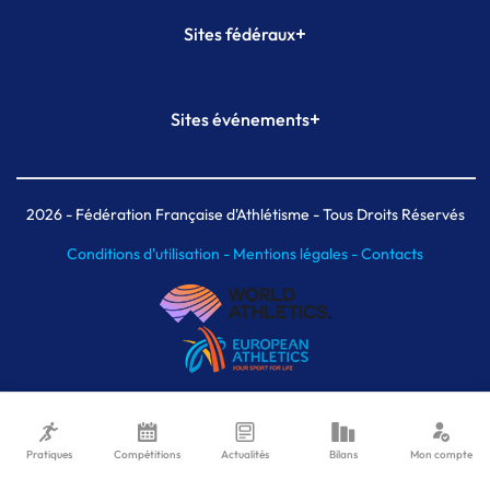
+
Sites fédéraux
SI-FFA
CALORG
+
Sites événements
Plateforme Formation
Meeting de Paris
Meeting de Paris indoor
MAIF Ekiden de Paris
2026
- Fédération Française d'Athlétisme - Tous Droits Réservés
Conditions d'utilisation -
Mentions légales -
Contacts
Pratiques
Compétitions
Actualités
Bilans
Mon compte