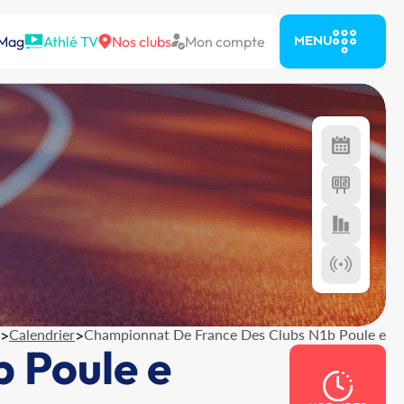
 Mag
Athlé TV
Nos clubs
Mon compte
MENU
>
Calendrier
>
Championnat De France Des Clubs N1b Poule e
 Poule e