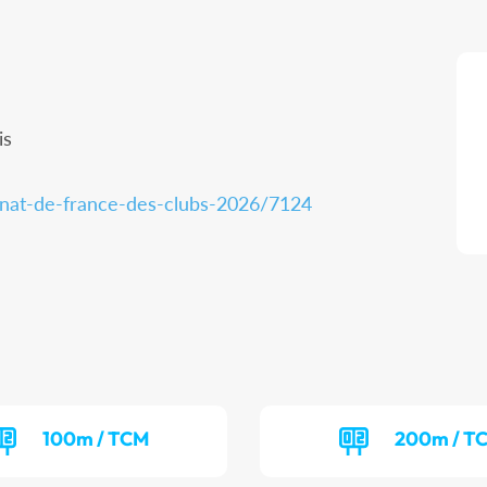
is
nnat-de-france-des-clubs-2026/7124
100m / TCM
200m / T