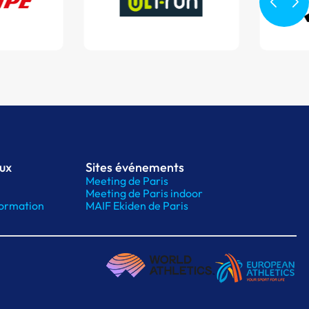
aux
Sites événements
Meeting de Paris
Meeting de Paris indoor
ormation
MAIF Ekiden de Paris