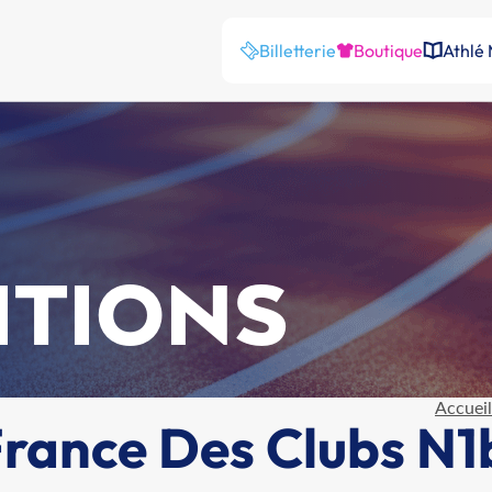
Billetterie
Boutique
Athlé
ITIONS
Accueil
ance Des Clubs N1b