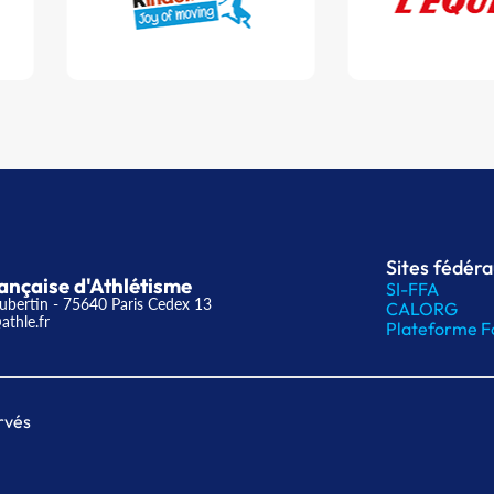
Sites fédér
ançaise d'Athlétisme
SI-FFA
ubertin - 75640 Paris Cedex 13
CALORG
athle.fr
Plateforme F
rvés