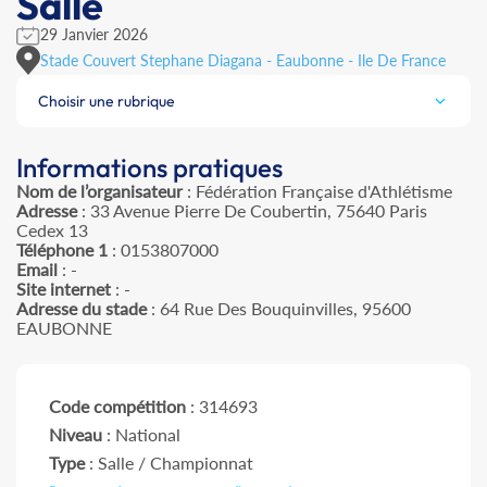
Salle
29 Janvier 2026
Stade Couvert Stephane Diagana - Eaubonne - Ile De France
Choisir une rubrique
Informations pratiques
Nom de l’organisateur
: Fédération Française d'Athlétisme
Adresse
: 33 Avenue Pierre De Coubertin, 75640 Paris
Cedex 13
Téléphone 1
: 0153807000
Email
: -
Site internet
: -
Adresse du stade
: 64 Rue Des Bouquinvilles, 95600
EAUBONNE
Code compétition
: 314693
Niveau
: National
Type
: Salle / Championnat