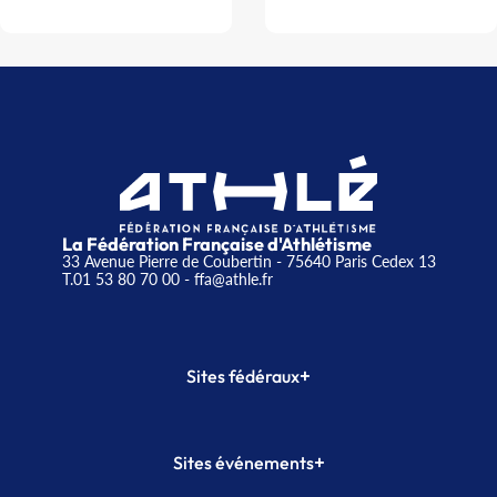
La Fédération Française d'Athlétisme
33 Avenue Pierre de Coubertin - 75640 Paris Cedex 13
T.01 53 80 70 00
- ffa@athle.fr
+
Sites fédéraux
SI-FFA
CALORG
+
Sites événements
Plateforme Formation