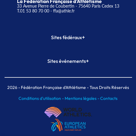
La Fédération Française d'Athlétisme
33 Avenue Pierre de Coubertin - 75640 Paris Cedex 13
T.01 53 80 70 00
- ffa@athle.fr
+
Sites fédéraux
SI-FFA
CALORG
+
Sites événements
Plateforme Formation
Meeting de Paris
Meeting de Paris indoor
MAIF Ekiden de Paris
2026
- Fédération Française d'Athlétisme - Tous Droits Réservés
Conditions d'utilisation -
Mentions légales -
Contacts