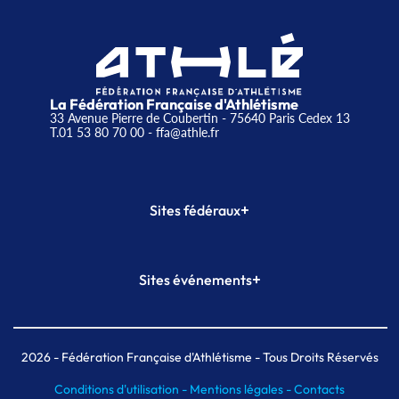
La Fédération Française d'Athlétisme
33 Avenue Pierre de Coubertin - 75640 Paris Cedex 13
T.01 53 80 70 00
- ffa@athle.fr
+
Sites fédéraux
SI-FFA
CALORG
+
Sites événements
Plateforme Formation
Meeting de Paris
Meeting de Paris indoor
MAIF Ekiden de Paris
2026
- Fédération Française d'Athlétisme - Tous Droits Réservés
Conditions d'utilisation -
Mentions légales -
Contacts