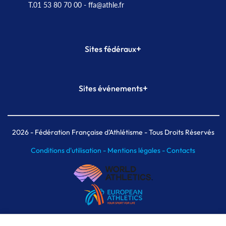
T.01 53 80 70 00
- ffa@athle.fr
+
Sites fédéraux
SI-FFA
CALORG
+
Sites événements
Plateforme Formation
Meeting de Paris
Meeting de Paris indoor
MAIF Ekiden de Paris
2026
- Fédération Française d'Athlétisme - Tous Droits Réservés
Conditions d'utilisation -
Mentions légales -
Contacts