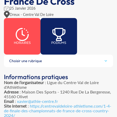
France De Cross
25 Janvier 2026
Dreux - Centre Val De Loire
HORAIRES
PODIUMS
Choisir une rubrique
Informations pratiques
Nom de l’organisateur
: Ligue du Centre-Val de Loire
d'Athlétisme
Adresse
: Maison Des Sports - 1240 Rue De La Bergeresse,
45160 Olivet
Email
:
xavier@athle-centre.fr
Site internet
:
https://centrevaldeloire-athletisme.com/1-4-
de-finale-des-championnats-de-france-de-cross-country-
2024/