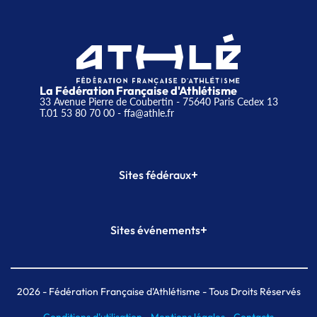
La Fédération Française d'Athlétisme
33 Avenue Pierre de Coubertin - 75640 Paris Cedex 13
T.01 53 80 70 00
- ffa@athle.fr
+
Sites fédéraux
SI-FFA
CALORG
+
Sites événements
Plateforme Formation
Meeting de Paris
Meeting de Paris indoor
MAIF Ekiden de Paris
2026
- Fédération Française d'Athlétisme - Tous Droits Réservés