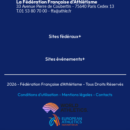
La Fédération Française d'Athlétisme
33 Avenue Pierre de Coubertin - 75640 Paris Cedex 13
T.01 53 80 70 00
- ffa@athle.fr
+
Sites fédéraux
SI-FFA
CALORG
+
Sites événements
Plateforme Formation
Meeting de Paris
Meeting de Paris indoor
MAIF Ekiden de Paris
2026
- Fédération Française d'Athlétisme - Tous Droits Réservés
Conditions d'utilisation -
Mentions légales -
Contacts